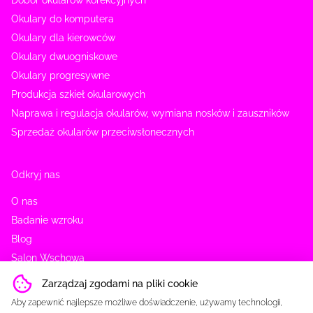
Dobór okularów korekcyjnych
Okulary do komputera
Okulary dla kierowców
Okulary dwuogniskowe
Okulary progresywne
Produkcja szkieł okularowych
Naprawa i regulacja okularów, wymiana nosków i zauszników
Sprzedaż okularów przeciwsłonecznych
Odkryj nas
O nas
Badanie wzroku
Blog
Salon Wschowa
Wejdź do środka
Zarządzaj zgodami na pliki cookie
Zdrowie oczu
Aby zapewnić najlepsze możliwe doświadczenie, używamy technologii,