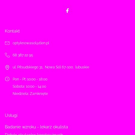
Kontakt
optyknowasol@tlen.pl
68 387 22 95
ul. Piłsudskiego 31
,
Nowa Sól
67-100
,
lubuskie
Pon - Pt
:
10:00 - 18:00
Sobota
:
10:00 - 14:00
Niedziela
:
Zamknięte
Usługi
Badanie wzroku - lekarz okulista