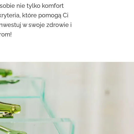
obie nie tylko komfort
kryteria, które pomogą Ci
nwestuj w swoje zdrowie i
rom!