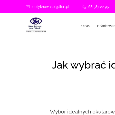
optyknowasol@tlen.pl
68 387 22 95
O nas
Badanie wzr
Jak wybrać idealne okulary: poradnik dla każdego,
Wybór idealnych okularów 