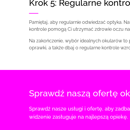
Krok 5: Regularne kontr
Pamiętaj, aby regularnie odwiedzać optyka. Na
kontrole pomogą Ci utrzymać zdrowie oczu n
Na zakończenie, wybór idealnych okularów to 
oprawki, a także dbaj o regularne kontrole wzr
Sprawdź naszą ofertę ok
Sprawdź nasze usługi i ofertę, aby zadbać o zdrowie swoich oczu. Twoje
widzenie zasługuje na najlepszą opiekę.