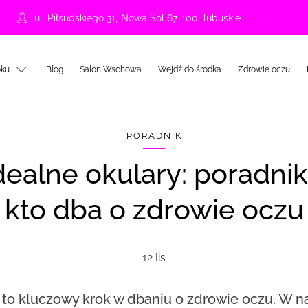
ul. Piłsudskiego 31
,
Nowa Sól
67-100
,
lubuskie
oku
Blog
Salon Wschowa
Wejdź do środka
Zdrowie oczu
PORADNIK
kto dba o zdrowie oczu
12 lis
to kluczowy krok w dbaniu o zdrowie oczu. W n