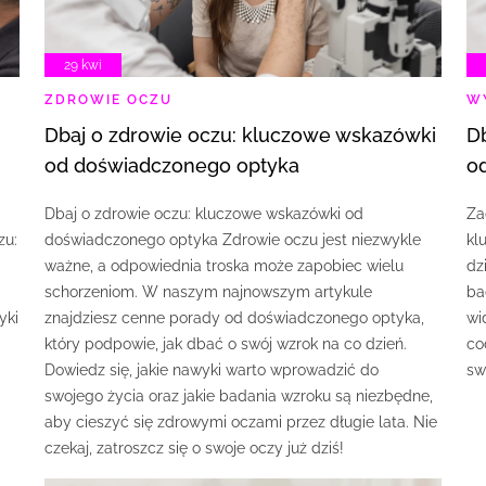
29 kwi
ZDROWIE OCZU
W
Dbaj o zdrowie oczu: kluczowe wskazówki
Dbaj o zdrowie oczu: kluczowe wskazówki
od doświadczonego optyka
o
Dbaj o zdrowie oczu: kluczowe wskazówki od
Za
zu:
doświadczonego optyka Zdrowie oczu jest niezwykle
kl
ważne, a odpowiednia troska może zapobiec wielu
dz
schorzeniom. W naszym najnowszym artykule
ba
yki
znajdziesz cenne porady od doświadczonego optyka,
wi
który podpowie, jak dbać o swój wzrok na co dzień.
co
Dowiedz się, jakie nawyki warto wprowadzić do
sw
swojego życia oraz jakie badania wzroku są niezbędne,
aby cieszyć się zdrowymi oczami przez długie lata. Nie
czekaj, zatroszcz się o swoje oczy już dziś!